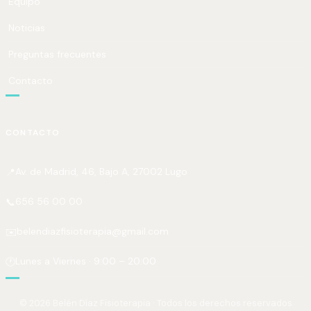
Equipo
Noticias
Preguntas frecuentes
Contacto
CONTACTO
Av. de Madrid, 46, Bajo A, 27002 Lugo
📍
656 56 00 00
📞
belendiazfisioterapia@gmail.com
✉️
Lunes a Viernes · 9:00 – 20:00
🕐
© 2026 Belén Díaz Fisioterapia · Todos los derechos reservados