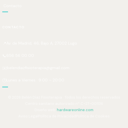
Contacto
CONTACTO
Av. de Madrid, 46, Bajo A, 27002 Lugo
📍
656 56 00 00
📞
belendiazfisioterapia@gmail.com
✉️
Lunes a Viernes · 9:00 – 20:00
🕐
© 2026 Belén Díaz Fisioterapia · Todos los derechos reservados
Centro sanitario autorizado nº C-27-001136
Diseño web:
hardwareonline.com
Aviso Legal
Política de Privacidad
Política de Cookies