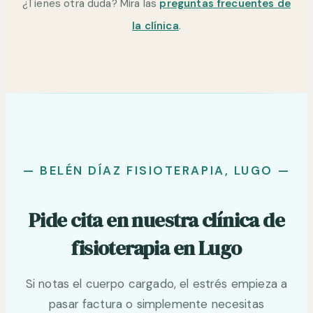
Puede ser puntual cuando lo necesitas o
¿Tienes otra duda? Mira las
preguntas frecuentes de
periódico como mantenimiento. Te orientamos
la clínica
.
según tu caso.
— BELÉN DÍAZ FISIOTERAPIA, LUGO —
Pide cita en nuestra clínica de
fisioterapia en Lugo
Si notas el cuerpo cargado, el estrés empieza a
pasar factura o simplemente necesitas